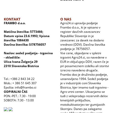
KONTAKT
O NAS
FRAMBO d.o.o.
Agro24.si upravlja podjetje
Frambo d.o.o., ki je vpisano v
Matična številka: 5773466;
register davčnih zavezancev
Datum vpisa 23.6.1993; Vpisna
Republike Slovenije in je
številka 1084430
zavezanec za davek na dodano
Davčna številka: SI78756057
vrednost (DDV). Davčna številka
podjetja je 78756057.
Naslov: sedež podjetja - trgovina
Vse cene, objavljene v spletni
- skladišče:
trgovini Agro24.si, so navedene v
Ulica Ivana Žolgerja 29
EUR in vključujejo DDV, razen če je
2310 Slovenska Bistrica
pri posameznem izdelku ali storitvi
izrecno navedeno drugače.
Frambo doo je družinsko podjetje,
Tel.: +386 2 843 34 22
ustanovljeno 1994. Sedež podjetja
Mob.: + 386 51 645 307
je v industrijski coni Slovenka
Epošta: info@frambo.si
Bistrica, kjer imamo tudi trgovino -
ODPIRALNI ČAS
Agro vrtni center. Ukvarjamo se
PON.-PET.: 7.30 - 19:00
tudi z veleprodajo rezervnih delov
SOBOTA: 7:30 - 13.00
kmetijskih priključkov,
motokultivatorjev ter gumijastih
škornjev. Danes pa zalagamo