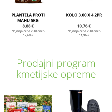
A
PLANTELA PROTI
KOLO 3.00 X 4 2PR
MAHU 5KG
8,88 €
10,76 €
Najnižja cena v 30 dneh
Najnižja cena v 30 dneh
12,69 €
11,96 €
Prodajni program
kmetijske opreme