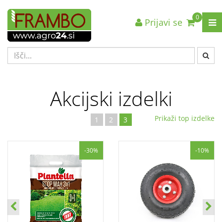
0
Prijavi se
Akcijski izdelki
Prikaži top izdelke
1
2
3
%
-30%
-10%