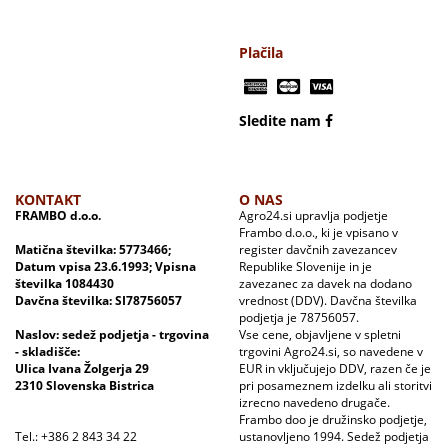
Plačila
Sledite nam
KONTAKT
O NAS
FRAMBO d.o.o.
Agro24.si upravlja podjetje
Frambo d.o.o., ki je vpisano v
Matična številka: 5773466;
register davčnih zavezancev
Datum vpisa 23.6.1993; Vpisna
Republike Slovenije in je
številka 1084430
zavezanec za davek na dodano
Davčna številka: SI78756057
vrednost (DDV). Davčna številka
podjetja je 78756057.
Naslov: sedež podjetja - trgovina
Vse cene, objavljene v spletni
- skladišče:
trgovini Agro24.si, so navedene v
Ulica Ivana Žolgerja 29
EUR in vključujejo DDV, razen če je
2310 Slovenska Bistrica
pri posameznem izdelku ali storitvi
izrecno navedeno drugače.
Frambo doo je družinsko podjetje,
Tel.: +386 2 843 34 22
ustanovljeno 1994. Sedež podjetja