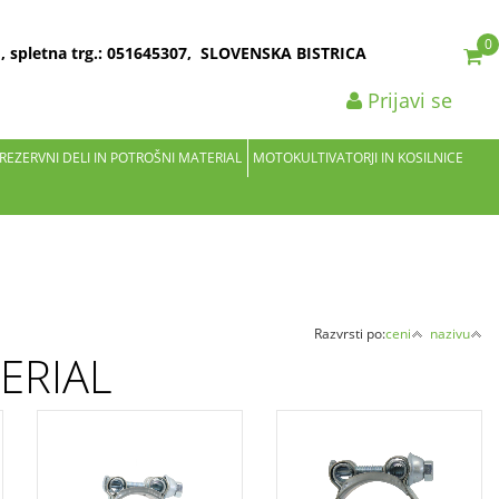
0
2 , spletna trg.: 051645307, SLOVENSKA BISTRICA
Prijavi se
 REZERVNI DELI IN POTROŠNI MATERIAL
MOTOKULTIVATORJI IN KOSILNICE
Razvrsti po:
ceni
nazivu
ERIAL