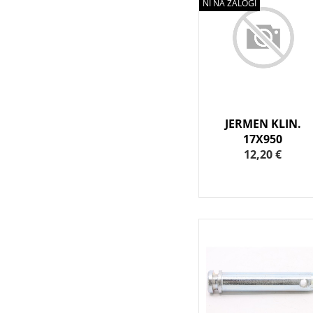
NI NA ZALOGI
JERMEN KLIN.
17X950
12,20 €