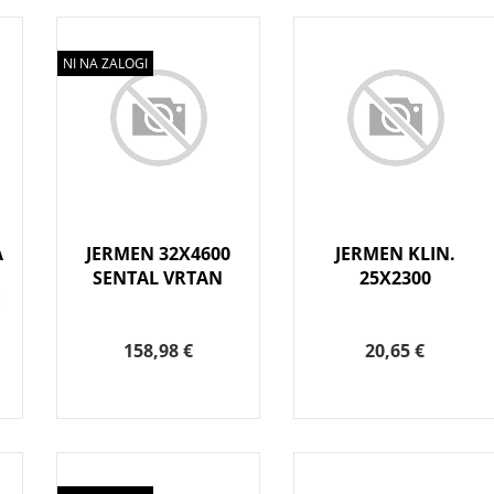
NI NA ZALOGI
A
JERMEN 32X4600
JERMEN KLIN.
SENTAL VRTAN
25X2300
E
158,98 €
20,65 €