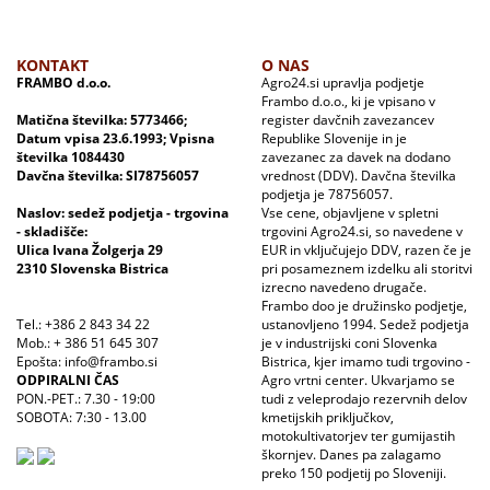
KONTAKT
O NAS
FRAMBO d.o.o.
Agro24.si upravlja podjetje
Frambo d.o.o., ki je vpisano v
Matična številka: 5773466;
register davčnih zavezancev
Datum vpisa 23.6.1993; Vpisna
Republike Slovenije in je
številka 1084430
zavezanec za davek na dodano
Davčna številka: SI78756057
vrednost (DDV). Davčna številka
podjetja je 78756057.
Naslov: sedež podjetja - trgovina
Vse cene, objavljene v spletni
- skladišče:
trgovini Agro24.si, so navedene v
Ulica Ivana Žolgerja 29
EUR in vključujejo DDV, razen če je
2310 Slovenska Bistrica
pri posameznem izdelku ali storitvi
izrecno navedeno drugače.
Frambo doo je družinsko podjetje,
Tel.: +386 2 843 34 22
ustanovljeno 1994. Sedež podjetja
Mob.: + 386 51 645 307
je v industrijski coni Slovenka
Epošta: info@frambo.si
Bistrica, kjer imamo tudi trgovino -
ODPIRALNI ČAS
Agro vrtni center. Ukvarjamo se
PON.-PET.: 7.30 - 19:00
tudi z veleprodajo rezervnih delov
SOBOTA: 7:30 - 13.00
kmetijskih priključkov,
motokultivatorjev ter gumijastih
škornjev. Danes pa zalagamo
preko 150 podjetij po Sloveniji.