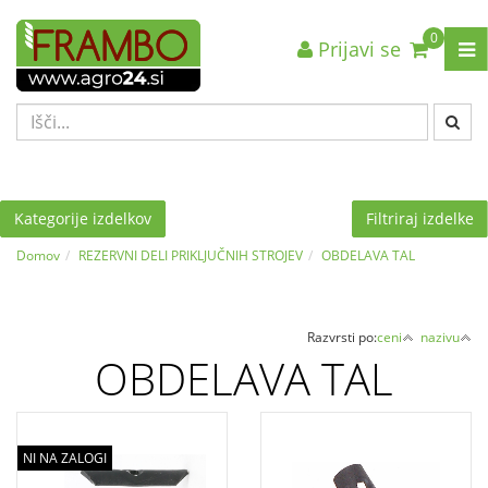
0
Prijavi se
Nazaj en nivo
Nazaj en nivo
Nazaj en nivo
VRSTA 1
VRSTA 1
VRSTA 1
VRSTA 2
VRSTA 2
VRSTA 2
VRSTA 3
VRSTA 3
VRSTA 3
Kategorije izdelkov
Filtriraj izdelke
Domov
REZERVNI DELI PRIKLJUČNIH STROJEV
OBDELAVA TAL
Razvrsti po:
ceni
nazivu
OBDELAVA TAL
NI NA ZALOGI