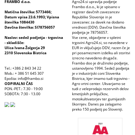
FRAMBO d.o.o.
Agro24.si upravlja podjetje
Frambo d.o.o., ki je vpisano v
Matična številka: 5773466;
register davčnih zavezancev
Datum vpisa 23.6.1993; Vpisna
Republike Slovenije in je
številka 1084430
zavezanec za davek na dodano
Davčna številka: SI78756057
vrednost (DDV). Davčna številka
podjetja je 78756057.
Naslov: sedež podjetja - trgovina
Vse cene, objavljene v spletni
- skladišče:
trgovini Agro24.si, so navedene v
Ulica Ivana Žolgerja 29
EUR in vključujejo DDV, razen če je
2310 Slovenska Bistrica
pri posameznem izdelku ali storitvi
izrecno navedeno drugače.
Frambo doo je družinsko podjetje,
Tel.: +386 2 843 34 22
ustanovljeno 1994. Sedež podjetja
Mob.: + 386 51 645 307
je v industrijski coni Slovenka
Epošta: info@frambo.si
Bistrica, kjer imamo tudi trgovino -
ODPIRALNI ČAS
Agro vrtni center. Ukvarjamo se
PON.-PET.: 7.30 - 19:00
tudi z veleprodajo rezervnih delov
SOBOTA: 7:30 - 13.00
kmetijskih priključkov,
motokultivatorjev ter gumijastih
škornjev. Danes pa zalagamo
preko 150 podjetij po Sloveniji.