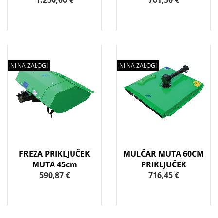
1.250,00 €
761,30 €
NI NA ZALOGI
NI NA ZALOGI
FREZA PRIKLJUČEK
MULČAR MUTA 60CM
MUTA 45cm
PRIKLJUČEK
590,87 €
716,45 €