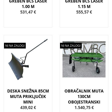
GREBEN BCS LASER
GREBEN BCS LASER
1.00 M
1.15 M
531,47 €
555,57 €
NI NA ZALOGI
NI NA ZALOGI
DESKA SNEŽNA 85CM
OBRAČALNIK MUTA
MUTA PRIKLJUČEK
130CM
MINI
OBOJESTRANSKI
439,02 €
1.540,75 €