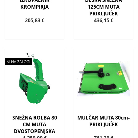
IZKOPALNIK
DESKA SNEŽNA
KROMPIRJA
125CM MUTA
PRIKLJUČEK
205,83 €
436,15 €
NI NA ZALOGI
SNEŽNA ROLBA 80
MULČAR MUTA 80cm-
CM MUTA
PRIKLJUČEK
DVOSTOPENJSKA