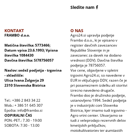
Sledite nam
KONTAKT
O NAS
FRAMBO d.o.o.
Agro24.si upravlja podjetje
Frambo d.o.o., ki je vpisano v
Matična številka: 5773466;
register davčnih zavezancev
Datum vpisa 23.6.1993; Vpisna
Republike Slovenije in je
številka 1084430
zavezanec za davek na dodano
Davčna številka: SI78756057
vrednost (DDV). Davčna številka
podjetja je 78756057.
Naslov: sedež podjetja - trgovina
Vse cene, objavljene v spletni
- skladišče:
trgovini Agro24.si, so navedene v
Ulica Ivana Žolgerja 29
EUR in vključujejo DDV, razen če je
2310 Slovenska Bistrica
pri posameznem izdelku ali storitvi
izrecno navedeno drugače.
Frambo doo je družinsko podjetje,
Tel.: +386 2 843 34 22
ustanovljeno 1994. Sedež podjetja
Mob.: + 386 51 645 307
je v industrijski coni Slovenka
Epošta: info@frambo.si
Bistrica, kjer imamo tudi trgovino -
ODPIRALNI ČAS
Agro vrtni center. Ukvarjamo se
PON.-PET.: 7.30 - 19:00
tudi z veleprodajo rezervnih delov
SOBOTA: 7:30 - 13.00
kmetijskih priključkov,
motokultivatorjev ter gumijastih