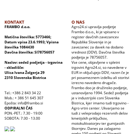
KONTAKT
O NAS
FRAMBO d.o.o.
Agro24.si upravlja podjetje
Frambo d.o.o., ki je vpisano v
Matična številka: 5773466;
register davčnih zavezancev
Datum vpisa 23.6.1993; Vpisna
Republike Slovenije in je
številka 1084430
zavezanec za davek na dodano
Davčna številka: SI78756057
vrednost (DDV). Davčna številka
podjetja je 78756057.
Naslov: sedež podjetja - trgovina
Vse cene, objavljene v spletni
- skladišče:
trgovini Agro24.si, so navedene v
Ulica Ivana Žolgerja 29
EUR in vključujejo DDV, razen če je
2310 Slovenska Bistrica
pri posameznem izdelku ali storitvi
izrecno navedeno drugače.
Frambo doo je družinsko podjetje,
Tel.: +386 2 843 34 22
ustanovljeno 1994. Sedež podjetja
Mob.: + 386 51 645 307
je v industrijski coni Slovenka
Epošta: info@frambo.si
Bistrica, kjer imamo tudi trgovino -
ODPIRALNI ČAS
Agro vrtni center. Ukvarjamo se
PON.-PET.: 7.30 - 19:00
tudi z veleprodajo rezervnih delov
SOBOTA: 7:30 - 13.00
kmetijskih priključkov,
motokultivatorjev ter gumijastih
škornjev. Danes pa zalagamo
preko 150 podjetij po Sloveniji.