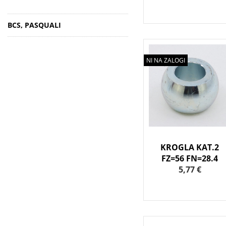
BCS, PASQUALI
NI NA ZALOGI
KROGLA KAT.2
FZ=56 FN=28.4
5,77 €