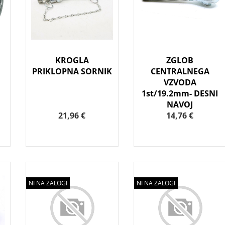
KROGLA
ZGLOB
PRIKLOPNA SORNIK
CENTRALNEGA
VZVODA
1st/19.2mm- DESNI
NAVOJ
21,96 €
14,76 €
NI NA ZALOGI
NI NA ZALOGI