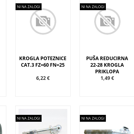
NI NA ZALOGI
NI NA ZALOGI
KROGLA POTEZNICE
PUŠA REDUCIRNA
CAT.3 FZ=60 FN=25
22-28 KROGLA
PRIKLOPA
6,22 €
1,49 €
NI NA ZALOGI
NI NA ZALOGI