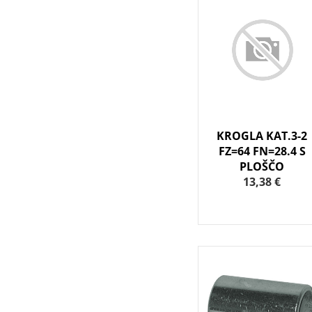
KROGLA KAT.3-2
FZ=64 FN=28.4 S
PLOŠČO
13,38 €