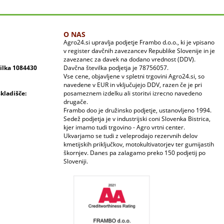
O NAS
Agro24.si upravlja podjetje Frambo d.o.o., ki je vpisano
v register davčnih zavezancev Republike Slovenije in je
zavezanec za davek na dodano vrednost (DDV).
vilka 1084430
Davčna številka podjetja je 78756057.
Vse cene, objavljene v spletni trgovini Agro24.si, so
navedene v EUR in vključujejo DDV, razen če je pri
skladišče:
posameznem izdelku ali storitvi izrecno navedeno
drugače.
Frambo doo je družinsko podjetje, ustanovljeno 1994.
Sedež podjetja je v industrijski coni Slovenka Bistrica,
kjer imamo tudi trgovino - Agro vrtni center.
Ukvarjamo se tudi z veleprodajo rezervnih delov
kmetijskih priključkov, motokultivatorjev ter gumijastih
škornjev. Danes pa zalagamo preko 150 podjetij po
Sloveniji.