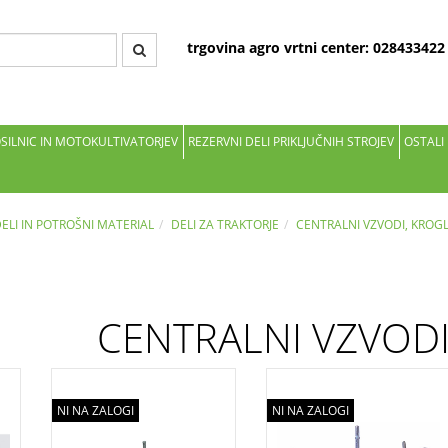
trgovina agro vrtni center: 02843342
OSILNIC IN MOTOKULTIVATORJEV
REZERVNI DELI PRIKLJUČNIH STROJEV
OSTALI
DELI IN POTROŠNI MATERIAL
DELI ZA TRAKTORJE
CENTRALNI VZVODI, KROG
CENTRALNI VZVODI
NI NA ZALOGI
NI NA ZALOGI