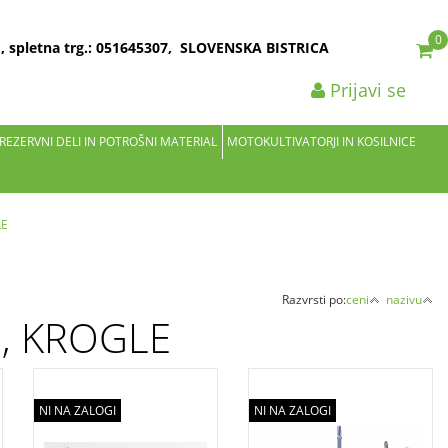
0
2 , spletna trg.: 051645307, SLOVENSKA BISTRICA
Prijavi se
 REZERVNI DELI IN POTROŠNI MATERIAL
MOTOKULTIVATORJI IN KOSILNICE
LE
Razvrsti po:
ceni
nazivu
, KROGLE
NI NA ZALOGI
NI NA ZALOGI