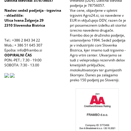
Davčna številka: SI78756057
vrednost (DDV). Davčna številka
podjetja je 78756057.
Naslov: sedež podjetja - trgovina
Vse cene, objavljene v spletni
- skladišče:
trgovini Agro24.si, so navedene v
Ulica Ivana Žolgerja 29
EUR in vključujejo DDV, razen če je
2310 Slovenska Bistrica
pri posameznem izdelku ali storitvi
izrecno navedeno drugače.
Frambo doo je družinsko podjetje,
Tel.: +386 2 843 34 22
ustanovljeno 1994. Sedež podjetja
Mob.: + 386 51 645 307
je v industrijski coni Slovenka
Epošta: info@frambo.si
Bistrica, kjer imamo tudi trgovino -
ODPIRALNI ČAS
Agro vrtni center. Ukvarjamo se
PON.-PET.: 7.30 - 19:00
tudi z veleprodajo rezervnih delov
SOBOTA: 7:30 - 13.00
kmetijskih priključkov,
motokultivatorjev ter gumijastih
škornjev. Danes pa zalagamo
preko 150 podjetij po Sloveniji.