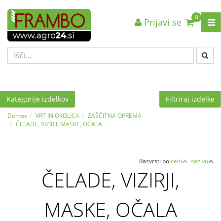
0
Prijavi se
Nazaj en nivo
Nazaj en nivo
Nazaj en nivo
VRSTA 1
VRSTA 1
VRSTA 1
VRSTA 2
VRSTA 2
VRSTA 2
VRSTA 3
VRSTA 3
VRSTA 3
Kategorije izdelkov
Filtriraj izdelke
Domov
VRT IN OKOLICA
ZAŠČITNA OPREMA
ČELADE, VIZIRJI, MASKE, OČALA
Razvrsti po:
ceni
nazivu
ČELADE, VIZIRJI,
MASKE, OČALA