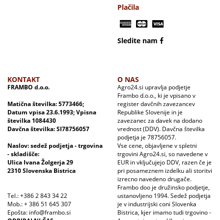
Plačila
Sledite nam
KONTAKT
O NAS
FRAMBO d.o.o.
Agro24.si upravlja podjetje
Frambo d.o.o., ki je vpisano v
Matična številka: 5773466;
register davčnih zavezancev
Datum vpisa 23.6.1993; Vpisna
Republike Slovenije in je
številka 1084430
zavezanec za davek na dodano
Davčna številka: SI78756057
vrednost (DDV). Davčna številka
podjetja je 78756057.
Naslov: sedež podjetja - trgovina
Vse cene, objavljene v spletni
- skladišče:
trgovini Agro24.si, so navedene v
Ulica Ivana Žolgerja 29
EUR in vključujejo DDV, razen če je
2310 Slovenska Bistrica
pri posameznem izdelku ali storitvi
izrecno navedeno drugače.
Frambo doo je družinsko podjetje,
Tel.: +386 2 843 34 22
ustanovljeno 1994. Sedež podjetja
Mob.: + 386 51 645 307
je v industrijski coni Slovenka
Epošta: info@frambo.si
Bistrica, kjer imamo tudi trgovino -