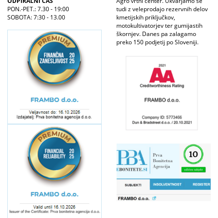
ODPIRALNI ČAS
Agro vrtni center. Ukvarjamo se
PON.-PET.: 7.30 - 19:00
tudi z veleprodajo rezervnih delov
SOBOTA: 7:30 - 13.00
kmetijskih priključkov,
motokultivatorjev ter gumijastih
škornjev. Danes pa zalagamo
preko 150 podjetij po Sloveniji.